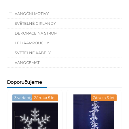
VÁNOČNÍ MOTIVY
SVĚTELNÉ GIRLANDY
DEKORACE NA STROM
LED RAMPOUCHY
SVĚTELNÉ KABELY
VÁNOCEMAT
Doporučujeme
3 varianty
Záruka 5 let
Záruka 5 let