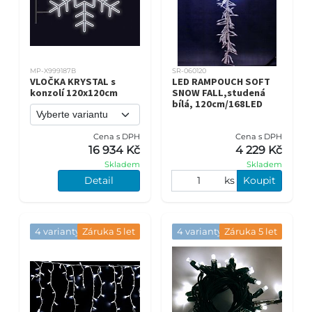
MP-X999187B
SR-060120
VLOČKA KRYSTAL s
LED RAMPOUCH SOFT
konzolí 120x120cm
SNOW FALL,studená
bílá, 120cm/168LED
Cena s DPH
Cena s DPH
16 934 Kč
4 229 Kč
Skladem
Skladem
Detail
ks
Koupit
4 varianty
Záruka 5 let
4 varianty
Záruka 5 let