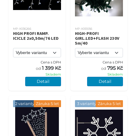
MP-X036266
MP-X051056
HIGH PROFI RAMP.
HIGH-PROFI
ICICLE 2x0,50m/76 LED
GIRL.LED+FLASH 230V
5m/40
Cena s DPH
Cena s DPH
1 399 Kč
795 Kč
od
od
Skladem
Skladem
Detail
Detail
2 varianty
Záruka 5 let
3 varianty
Záruka 5 let