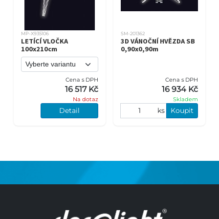
MP-X935106
SM-201362
LETÍCÍ VLOČKA
3D VÁNOČNÍ HVĚZDA SB
100x210cm
0,90x0,90m
Cena s DPH
Cena s DPH
16 517 Kč
16 934 Kč
Na dotaz
Skladem
Detail
ks
Koupit