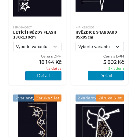
MP-X940207
MP-X990007
LETÍCÍ HVĚZDY FLASH
HVĚZDICE STANDARD
130x130cm
85x85cm
Cena s DPH
Cena s DPH
18 144 Kč
5 802 Kč
Na dotaz
Skladem
Detail
Detail
2 varianty
Záruka 5 let
2 varianty
Záruka 5 let