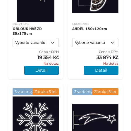
MP-X935165
MP-X999119
OBLOUK HVĚZD
ANDĚL 150x120cm
85x175cm
Cena s DPH
Cena s DPH
19 354 Kč
33 874 Kč
Na dotaz
Na dotaz
Detail
Detail
3 varianty
Záruka 5 let
3 varianty
Záruka 5 let