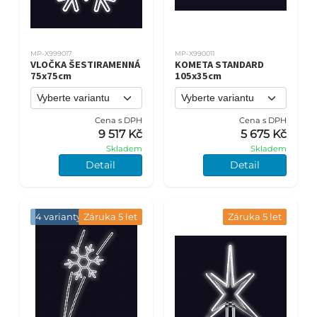
MP-X999017
MP-X990011
VLOČKA ŠESTIRAMENNÁ
KOMETA STANDARD
75x75cm
105x35cm
Cena s DPH
Cena s DPH
9 517 Kč
5 675 Kč
Skladem
Skladem
Detail
Detail
4 varianty
Záruka 5 let
Záruka 5 let