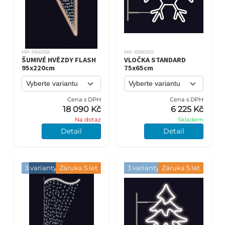
MP-X945155
MP-X990001
ŠUMIVÉ HVĚZDY FLASH
VLOČKA STANDARD
95x220cm
75x65cm
Cena s DPH
Cena s DPH
18 090 Kč
6 225 Kč
Na dotaz
Skladem
Detail
Detail
3 varianty
Záruka 5 let
3 varianty
Záruka 5 let