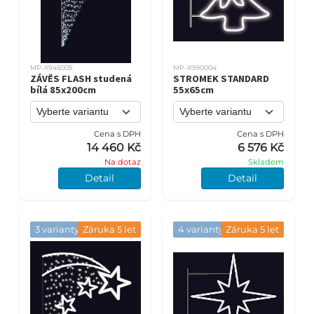
MP-X945005
MP-X990004
ZÁVĚS FLASH studená
STROMEK STANDARD
bílá 85x200cm
55x65cm
Cena s DPH
Cena s DPH
14 460 Kč
6 576 Kč
Na dotaz
Skladem
Detail
Detail
3 varianty
Záruka 5 let
4 varianty
Záruka 5 let