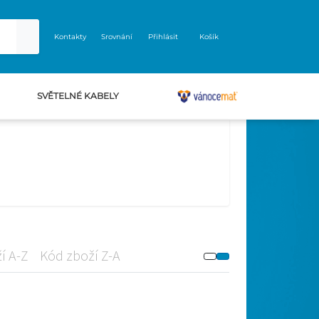
Kontakty
Srovnání
Přihlásit
Košík
SVĚTELNÉ KABELY
VÁNOCEMAT
í A-Z
Kód zboží Z-A