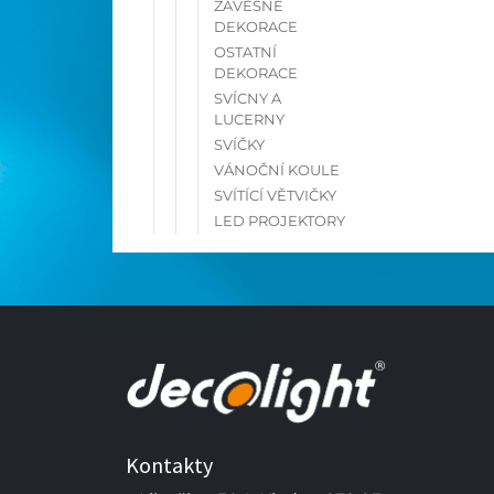
ZÁVĚSNÉ
DEKORACE
OSTATNÍ
DEKORACE
SVÍCNY A
LUCERNY
SVÍČKY
VÁNOČNÍ KOULE
SVÍTÍCÍ VĚTVIČKY
LED PROJEKTORY
Kontakty