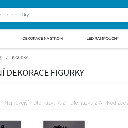
DEKORACE NA STROM
LED RAMPOUCHY
E
/
FIGURKY
Í DEKORACE FIGURKY
Nejnovější
Dle názvu A-Z
Dle názvu Z-A
Kód zbož