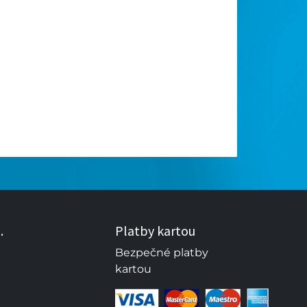
.
Platby kartou
Bezpečné platby
kartou