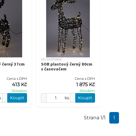
VD-AMZ112650
ý černý 37cm
SOB plastový černý 80cm
s časovačem
Cena s DPH
Cena s DPH
413 Kč
1 875 Kč
Skladem
Skladem
s
Koupit
ks
Koupit
Strana 1/1
1