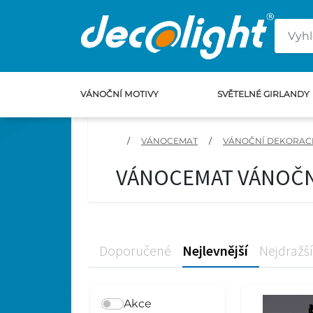
VÁNOČNÍ MOTIVY
SVĚTELNÉ GIRLANDY
/
VÁNOCEMAT
/
VÁNOČNÍ DEKORAC
VÁNOCEMAT VÁNOČN
Doporučené
Nejlevnější
Nejdražší
Akce