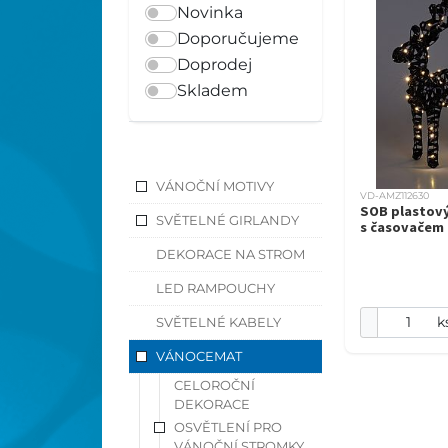
Novinka
Doporučujeme
Doprodej
Skladem
VÁNOČNÍ MOTIVY
VD-AMZ112630
SOB plastov
SVĚTELNÉ GIRLANDY
s časovačem
DEKORACE NA STROM
LED RAMPOUCHY
k
SVĚTELNÉ KABELY
VÁNOCEMAT
CELOROČNÍ
DEKORACE
OSVĚTLENÍ PRO
VÁNOČNÍ STROMKY