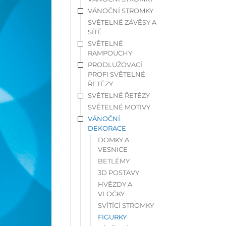
VÁNOČNÍ STROMKY
SVĚTELNÉ ZÁVĚSY A
SÍTĚ
SVĚTELNÉ
RAMPOUCHY
PRODLUŽOVACÍ
PROFI SVĚTELNÉ
ŘETĚZY
SVĚTELNÉ ŘETĚZY
SVĚTELNÉ MOTIVY
VÁNOČNÍ
DEKORACE
DOMKY A
VESNICE
BETLÉMY
3D POSTAVY
HVĚZDY A
VLOČKY
SVÍTÍCÍ STROMKY
FIGURKY