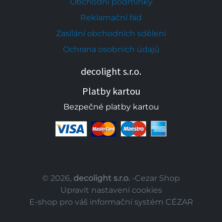
Obchodní podmínky
Reklamační řád
Zasílání obchodních sdělení
Ochrana osobních údajů
decolight s.r.o.
Platby kartou
Bezpečné platby kartou
© 2026,
decolight s.r.o.
-Cezar Shop
Upravit nastavení cookies
E-shop pro váš informační systém CÉZAR