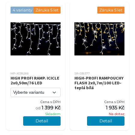
4 varianty
Záruka 5 let
Záruka 5 let
MP-X036266
SR-036377
HIGH PROFI RAMP. ICICLE
HIGH-PROFI RAMPOUCHY
2x0,50m/76 LED
FLASH 2x0,7m/100 LED-
teplá bílá
Cena s DPH
Cena s DPH
1 399 Kč
1 935 Kč
od
Skladem
Na dotaz
Detail
Detail