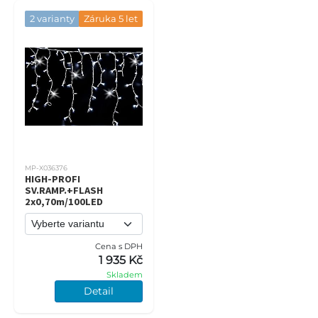
2 varianty
Záruka 5 let
MP-X036376
HIGH-PROFI
SV.RAMP.+FLASH
2x0,70m/100LED
Cena s DPH
1 935 Kč
Skladem
Detail