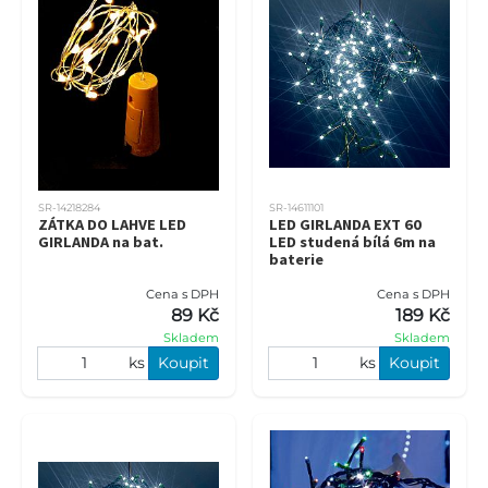
SR-14218284
SR-14611101
ZÁTKA DO LAHVE LED
LED GIRLANDA EXT 60
GIRLANDA na bat.
LED studená bílá 6m na
baterie
Cena s DPH
Cena s DPH
89 Kč
189 Kč
Skladem
Skladem
ks
Koupit
ks
Koupit