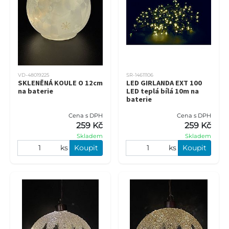
VD-48019225
SR-14611106
SKLENĚNÁ KOULE O 12cm
LED GIRLANDA EXT 100
na baterie
LED teplá bílá 10m na
baterie
Cena s DPH
Cena s DPH
259 Kč
259 Kč
Skladem
Skladem
ks
Koupit
ks
Koupit