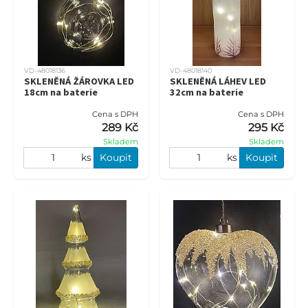
VD-48018136
VD-48018140
SKLENĚNÁ ŽÁROVKA LED
SKLENĚNÁ LÁHEV LED
18cm na baterie
32cm na baterie
Cena s DPH
Cena s DPH
289 Kč
295 Kč
Skladem
Skladem
ks
Koupit
ks
Koupit