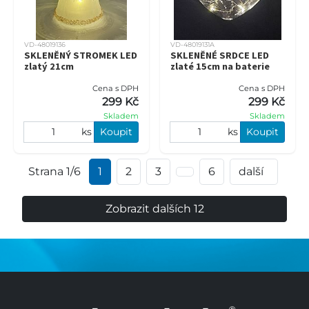
VD-48019136
VD-48019131A
SKLENĚNÝ STROMEK LED
SKLENĚNÉ SRDCE LED
zlatý 21cm
zlaté 15cm na baterie
Cena s DPH
Cena s DPH
299 Kč
299 Kč
Skladem
Skladem
ks
Koupit
ks
Koupit
Strana 1/6
1
2
3
6
další
Zobrazit dalších 12