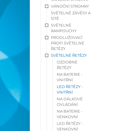
VÁNOČNÍ STROMKY
SVĚTELNÉ ZÁVĚSY A
SÍTĚ
SVĚTELNÉ
RAMPOUCHY
PRODLUŽOVACÍ
PROFI SVĚTELNÉ
ŘETĚZY
SVĚTELNÉ ŘETĚZY
OZDOBNÉ
ŘETĚZY
NA BATERIE -
VNITŘNÍ
LED ŘETĚZY -
VNITŘNÍ
NA DÁLKOVÉ
OVLÁDÁNÍ
NA BATERIE -
VENKOVNÍ
LED ŘETĚZY -
VENKOVNÍ