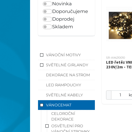
Novinka
Doporučujeme
Doprodej
Skladem
VÁNOČNÍ MOTIVY
SR-AX4210010
LED řetěz VN
SVĚTELNÉ GIRLANDY
230V/2m - TE
DEKORACE NA STROM
LED RAMPOUCHY
k
SVĚTELNÉ KABELY
VÁNOCEMAT
CELOROČNÍ
DEKORACE
OSVĚTLENÍ PRO
VÁNOČNÍ STROMKY