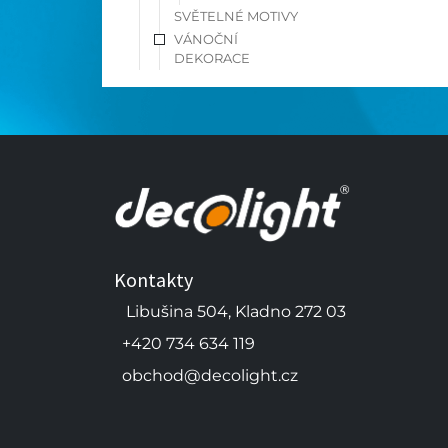
SVĚTELNÉ MOTIVY
VÁNOČNÍ
DEKORACE
Kontakty
Libušina 504, Kladno 272 03
+420 734 634 119
obchod@decolight.cz