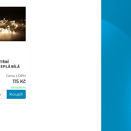
ITŘNÍ
TEPLÁ BÍLÁ
Cena s DPH
115 Kč
Skladem
s
Koupit