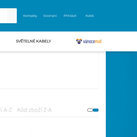
Kontakty
Srovnání
Přihlásit
Košík
SVĚTELNÉ KABELY
VÁNOCEMAT
í A-Z
Kód zboží Z-A