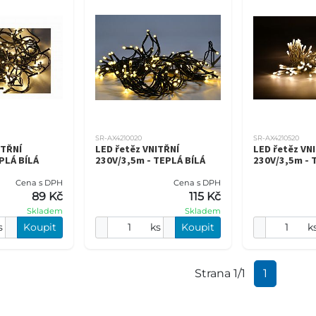
SR-AX4210020
SR-AX4210520
ITŘNÍ
LED řetěz VNITŘNÍ
LED řetěz VN
PLÁ BÍLÁ
230V/3,5m - TEPLÁ BÍLÁ
230V/3,5m - 
Cena s DPH
Cena s DPH
89 Kč
115 Kč
Skladem
Skladem
s
Koupit
ks
Koupit
k
Strana 1/1
1