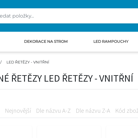
DEKORACE NA STROM
LED RAMPOUCHY
/
LED ŘETĚZY - VNITŘNÍ
 ŘETĚZY LED ŘETĚZY - VNITŘNÍ
Nejnovější
Dle názvu A-Z
Dle názvu Z-A
Kód zbož