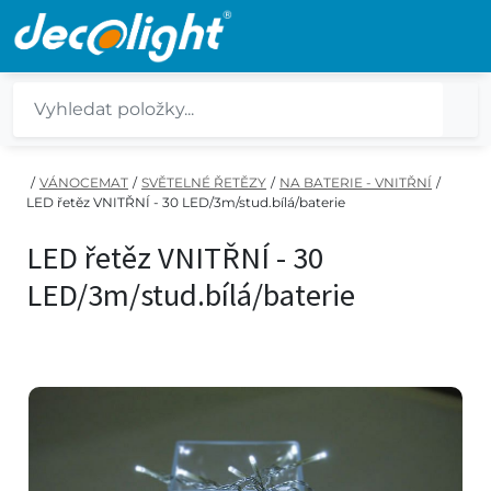
/
VÁNOCEMAT
/
SVĚTELNÉ ŘETĚZY
/
NA BATERIE - VNITŘNÍ
/
LED řetěz VNITŘNÍ - 30 LED/3m/stud.bílá/baterie
LED řetěz VNITŘNÍ - 30
LED/3m/stud.bílá/baterie