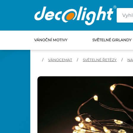
VÁNOČNÍ MOTIVY
SVĚTELNÉ GIRLANDY
/
VÁNOCEMAT
/
SVĚTELNÉ ŘETĚZY
/
NA