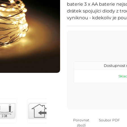
baterie 3 x AA baterie nejso
drátek spojujíci diody z tr
vyniknou - kdekoliv je použ
Dostupnost 
Skla
Porovnat
Soubor PDF
zboží